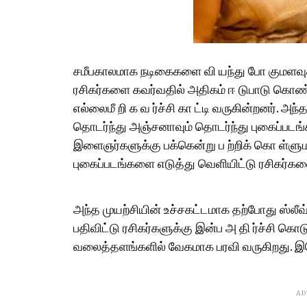
சமீபகாலமாக நடிகைகளை வி யந்து போ குமளவுக
ரசிகர்களை கவர்வதில் அதிகம் ஈ டுபாடு கொண்
எல்லைமீ றி க வ ர்ச்சி கா ட்டி வருகின்றனர்.
தொடர்ந்து அஞ்சனாவும் தொடர்ந்து புகைப்படங்
இளைஞர்களுக்கு பக்கென்று ப ற்றிக் கொ ள்ளு
புகைப்படங்களை எடுத்து வெளியிட்டு ரசிகர்களை
அந்த முயற்சியின் உச்சகட்டமாக தற்போது ஸ்ல
பதிவிட்டு ரசிகர்களுக்கு இன்ப அ தி ர்ச்சி கொட
வலைத்தளங்களில் வேகமாக பரவி வருகிறது. இத
AD