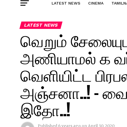
LATEST NEWS
CINEMA
TAMILN
LATEST NEWS
வெறும் சேலையுட
அணியாமல் க வர்
வெளியிட்ட பிர
அஞ்சனா..! – வை
இதோ..!
Published
6 years ago
on
April 30, 2020