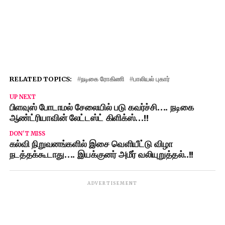
RELATED TOPICS:
நடிகை ரோகிணி
பாலியல் புகார்
UP NEXT
பிளவுஸ் போடாமல் சேலையில் படு கவர்ச்சி…. நடிகை
ஆண்ட்ரியாவின் லேட்டஸ்ட் கிளிக்ஸ்…!!
DON'T MISS
கல்வி நிறுவனங்களில் இசை வெளியீட்டு விழா
நடத்தக்கூடாது…. இயக்குனர் அமீர் வலியுறுத்தல்..!!
ADVERTISEMENT