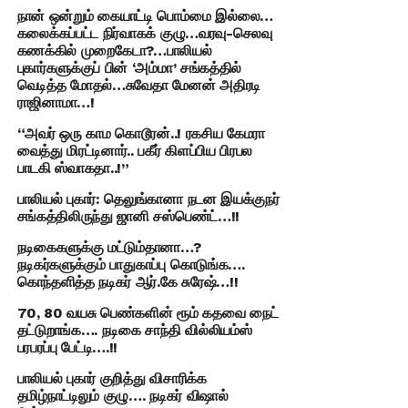
நான் ஒன்றும் கையாட்டி பொம்மை இல்லை…
கலைக்கப்பட்ட நிர்வாகக் குழு…வரவு-செலவு
கணக்கில் முறைகேடா?…பாலியல்
புகார்களுக்குப் பின் ‘அம்மா’ சங்கத்தில்
வெடித்த மோதல்…சுவேதா மேனன் அதிரடி
ராஜினாமா…!
“அவர் ஒரு காம கொடூரன்..! ரகசிய கேமரா
வைத்து மிரட்டினார்.. பகீர் கிளப்பிய பிரபல
பாடகி ஸ்வாகதா..!”
பாலியல் புகார்: தெலுங்கானா நடன இயக்குநர்
சங்கத்திலிருந்து ஜானி சஸ்பெண்ட்…!!
நடிகைகளுக்கு மட்டும்தானா…?
நடிகர்களுக்கும் பாதுகாப்பு கொடுங்க….
கொந்தளித்த நடிகர் ஆர்.கே சுரேஷ்…!!
70, 80 வயசு பெண்களின் ரூம் கதவை நைட்
தட்டுறாங்க…. நடிகை சாந்தி வில்லியம்ஸ்
பரபரப்பு பேட்டி….!!
பாலியல் புகார் குறித்து விசாரிக்க
தமிழ்நாட்டிலும் குழு…. நடிகர் விஷால்