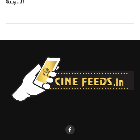
பேட்டி…!!