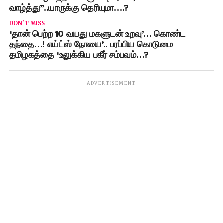
வாழ்த்து”..யாருக்கு தெரியுமா….?
DON'T MISS
‘தான் பெற்ற 10 வயது மகளுடன் உறவு’… கொண்ட
தந்தை…! எய்ட்ஸ் நோயை’.. பரப்பிய கொடுமை
தமிழகத்தை ‘உலுக்கிய பகீர் சம்பவம்…?
ADVERTISEMENT