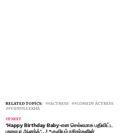
RELATED TOPICS:
#ACTRESS
#COMEDY ACTRESS
#VIDYULLEKHA
UP NEXT
‘Happy Birthday Baby-என செல்லமாக பதிவிட்ட
மாகாபா ஆனந்த்’…! “குவியும் ரசிகர்களின்