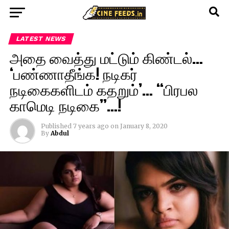
LATEST NEWS
அதை வைத்து மட்டும் கிண்டல்…
‘பண்ணாதீங்க! நடிகர்
நடிகைகளிடம் கதறும்’… “பிரபல
காமெடி நடிகை”…!
Published
7 years ago
on
January 8, 2020
By
Abdul