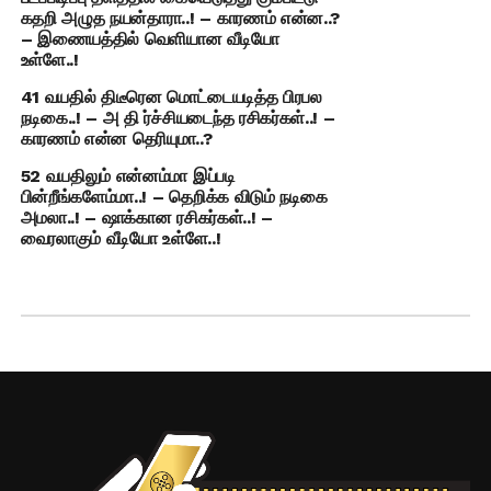
கதறி அழுத நயன்தாரா..! – காரணம் என்ன..?
– இணையத்தில் வெளியான வீடியோ
உள்ளே..!
41 வயதில் திடீரென மொட்டையடித்த பிரபல
நடிகை..! – அ தி ர்ச்சியடைந்த ரசிகர்கள்..! –
காரணம் என்ன தெரியுமா..?
52 வயதிலும் என்னம்மா இப்படி
பின்றீங்களேம்மா..! – தெறிக்க விடும் நடிகை
அமலா..! – ஷாக்கான ரசிகர்கள்..! –
வைரலாகும் வீடியோ உள்ளே..!