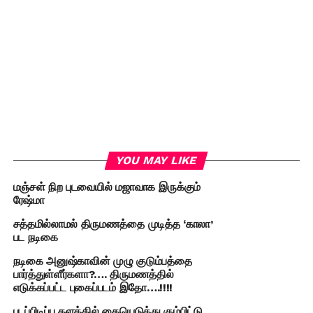
YOU MAY LIKE
மஞ்சள் நிற புடவையில் மஜாவாக இருக்கும்
ரேஷ்மா
சத்தமில்லாமல் திருமணத்தை முடித்த ‘காலா’
பட நடிகை
நடிகை அனுஷ்காவின் முழு குடும்பத்தை
பார்த்துள்ளீர்களா?…. திருமணத்தில்
எடுக்கப்பட்ட புகைப்படம் இதோ….!!!!
படப்பிடிப்பு தளத்தில் கையெடுத்து கும்பிட்டு