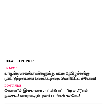
RELATED TOPICS:
UP NEXT
யாருங்க சொன்ன உங்களுக்கு வயசு ஆயிருச்சுன்னு
முரட்டுத்தனமான புகைப்படத்தை வெளியிட்ட சினேகா!
DON'T MISS
சேலையில் இளசுகளை க ட்டிப்போட்ட பிரபல சீரியல்
நடிகை..! வைரலாகும் புகைப்படங்கள் உள்ளே..!