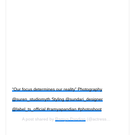
“Our focus determines our reality” Photography
@suren_studiomyth Styling @sundari_designer
@label_ts_official #ramyapandian #photoshoot
A post shared by
Ramya Pandian
(@actress_ramyapandian) on