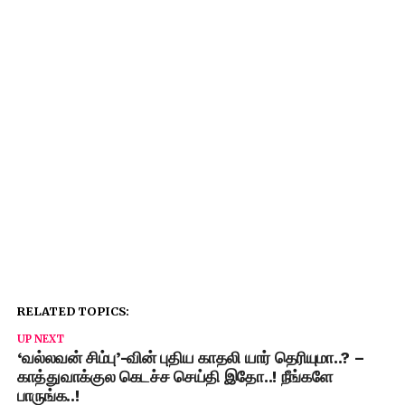
RELATED TOPICS:
UP NEXT
‘வல்லவன் சிம்பு’-வின் புதிய காதலி யார் தெரியுமா..? –
காத்துவாக்குல கெடச்ச செய்தி இதோ..! நீங்களே
பாருங்க..!