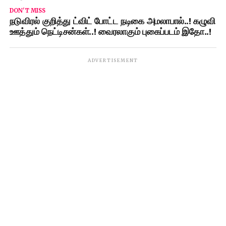
DON'T MISS
நடுவிரல் குறித்து ட்விட் போட்ட நடிகை அமலாபால்..! கழுவி
ஊத்தும் நெட்டிசன்கள்..! வைரலாகும் புகைப்படம் இதோ..!
ADVERTISEMENT