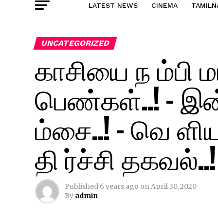
LATEST NEWS
CINEMA
TAMILN
UNCATEGORIZED
காசியை ந ம்பி 
பெண்கள்..! – இன
ம்சை..! – வெ ள
தி ர்ச்சி தகவல்..!
Published
6 years ago
on
April 30, 2020
By
admin