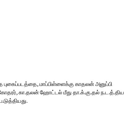
்த புகைப்படத்தை, மாப்பிள்ளைக்கு காதலன் அனுப்பி
தரர், கா.தலன் ஹோட்டல் மீது தா.க்.கு.தல் ந.ட.த்.திய
.ப.டுத்தியது.