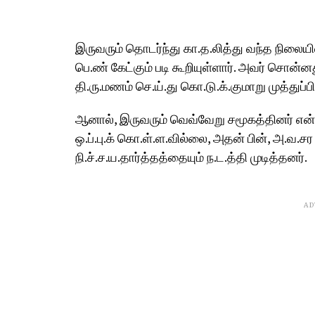
இருவரும் தொடர்ந்து கா.த.லித்து வந்த நிலையில
பெ.ண் கேட்கும் படி கூறியுள்ளார். அவர் சொ
தி.ரு.மணம் செ.ய்.து கொ.டு.க்.குமாறு முத்துப்பி
ஆனால், இருவரும் வெவ்வேறு சமூகத்தினர் என்
ஒ.ப்.பு.க் கொ.ள்.ள.வில்லை, அதன் பின், அ.வ.சர 
நி.ச்.ச.ய.தார்த்தத்தையும் ந.ட.த்தி முடித்தனர்.
AD