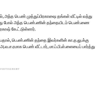
், அந்த பெ.ண் முத்துப்பிரகாஷை தங்கள் வீட்டில் வந்து
ன்னது போல் அந்த பெ.ண்.ணின் தந்தையிடம் பெ.ண்.ணை
ரகாஷ் கே.ட்.டுள்ளார்.
பதால், பெ.ண்.ணின் தந்தை இவர்களின் கா.த.லு.க்கு
அ.வ.ச.ரமாக பெ.ண் வீட்டார், மா.ப்.பி.ள்.ளையைப் பார்த்து
VERTISEMENT