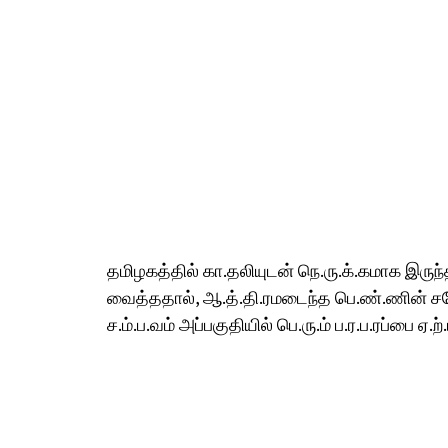
தமிழகத்தில் கா.தலியுடன் நெ.ரு.க்.கமாக இருந
வைத்ததால், ஆ.த்.தி.ரமடைந்த பெ.ண்.ணின் சகோ
ச.ம்.ப.வம் அப்பகுதியில் பெ.ரு.ம் ப.ர.ப.ரப்பை ஏ.ற்