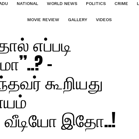
ADU
NATIONAL
WORLD NEWS
POLITICS
CRIME
MOVIE REVIEW
GALLERY
VIDEOS
ல் எப்படி
மா”..? –
்தவர் கூறியது
ாயம்
 வீடியோ இதோ..!