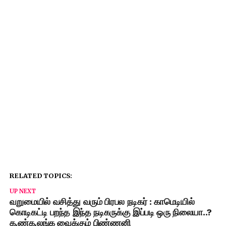
RELATED TOPICS:
UP NEXT
வறுமையில் வசித்து வரும் பிரபல நடிகர் : காமெடியில்
கொடிகட்டி பறந்த இந்த நடிகருக்கு இப்படி ஒரு நிலையா..?
க.ண்க.லங்க வைக்கும் பிண்ணனி