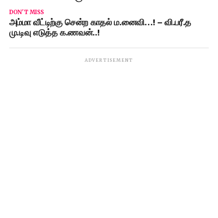
DON'T MISS
அம்மா வீட்டிற்கு சென்ற காதல் ம.னைவி…! – வி.பரீ.த
மு.டிவு எடுத்த க.ணவன்..!
ADVERTISEMENT