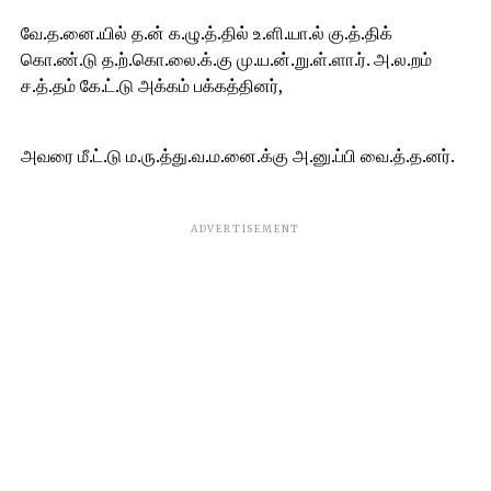
வே.த.னை.யில் த.ன் க.ழு.த்.தில் உ.ளி.யா.ல் கு.த்.திக்
கொ.ண்.டு த.ற்.கொ.லை.க்.கு மு.ய.ன்.று.ள்.ளா.ர். அ.ல.றம்
ச.த்.தம் கே.ட்.டு அக்கம் பக்கத்தினர்,
அவரை மீ.ட்.டு ம.ரு.த்து.வ.ம.னை.க்கு அ.னு.ப்பி வை.த்.த.னர்.
ADVERTISEMENT