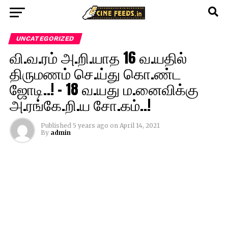
UNCATEGORIZED
வி.வ.ரம் அ.றி.யாத 16 வ.யதில்
திருமணம் செ.ய்து கொ.ண்ட
ஜோடி..! – 18 வ.யது ம.னைவிக்கு
அ.ரங்கே.றி.ய சோ.கம்..!
Published
5 years ago
on
April 14, 2021
By
admin