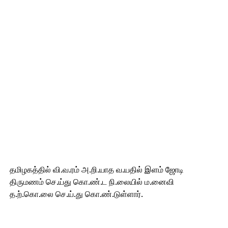
தமிழகத்தில் வி.வ.ரம் அ.றி.யாத வ.யதில் இளம் ஜோடி
திருமணம் செ.ய்து கொ.ண்.ட நி.லையில் ம.னைவி
த.ற்.கொ.லை செ.ய்.து கொ.ண்.டுள்ளார்.