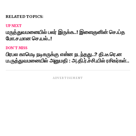
RELATED TOPICS:
UP NEXT
மருத்துவமனையில் பலர் இருக்க..! இளைஞனின் செ.ய்த
மோ.ச.மான செ.யல்..!
DON'T MISS
பிரபல காமெடி நடிகருக்கு என்ன நடந்தது..? தி.டீ.ரெ.ன
ம.ருத்துவமனையில் அனுமதி : அ.தி.ர்.ச்சி.யில் ரசிகர்கள்..
ADVERTISEMENT