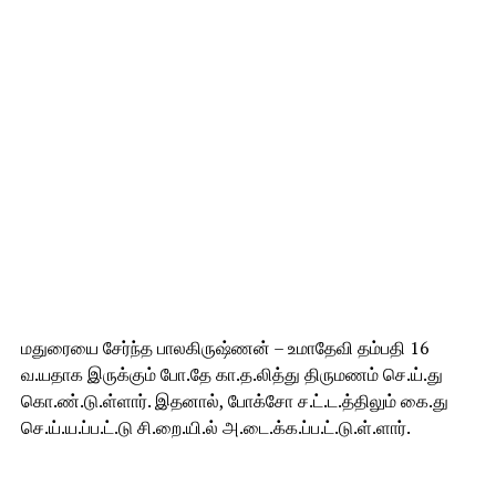
மதுரையை சேர்ந்த பாலகிருஷ்ணன் – உமாதேவி தம்பதி 16
வ.யதாக இருக்கும் போ.தே கா.த.லித்து திருமணம் செ.ய்.து
கொ.ண்.டு.ள்ளார். இதனால், போக்சோ ச.ட்.ட.த்திலும் கை.து
செ.ய்.ய.ப்ப.ட்.டு சி.றை.யி.ல் அ.டை.க்க.ப்ப.ட்.டு.ள்.ளார்.