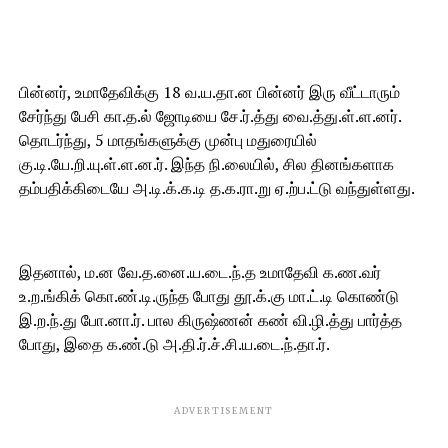
பின்னர், உமாதேவிக்கு 18 வ.ய.தா.ன பின்னர் இரு வீட்டாரும்
சேர்ந்து பேசி கா.த.ல் ஜோடியை சே.ர்.த்து வை.த்து.ள்.ள.னர்.
தொடர்ந்து, 5 மாதங்களுக்கு முன்பு மதுரையில்
கு.டி.யே.றி.யு.ள்.ள.ன.ர். இந்த நி.லையில், சில தினங்களாக
தம்பதிக்கிடையே அ.டி.க்.க.டி த.க.ரா.று ஏ.ற்ப.ட்டு வந்துள்ளது.
இதனால், ம.ன வே.த.னை.ய.டை.ந்.த உமாதேவி க.ண.வர்
உ.ற.ங்கிக் கொ.ண்.டி.ருந்த போது தூ.க்.கு மா.ட்.டி கொண்டு
இ.ற.ந்.து போ.னா.ர். பால கிருஷ்ணன் கண் வி.ழி.த்து பார்த்த
போது, இதை க.ண்.டு அ.தி.ர்.ச்.சி.ய.டை.ந்.தா.ர்.
ADVERTISEMENT