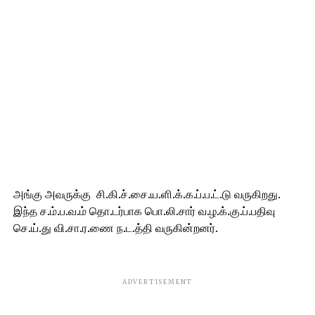
அங்கு அவருக்கு சி.கி.ச்.சை.ய.ளி.க்.க.ப்.ப.ட்.டு வருகிறது.
இந்த ச.ம்.ப.வ.ம் தொ.டர்பாக பொ.லி.சார் வ.ழ.க்.கு.ப்.பதிவு
செ.ய்.து வி.சா.ர.ணை ந.ட.த்தி வருகின்றனர்.
ADVERTISEMENT