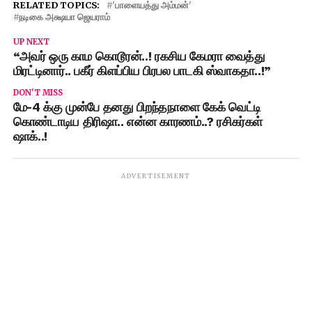
RELATED TOPICS:
'பாளையத்து அம்மன்'
நடிகை அக்ஷயா ஜெயராம்
UP NEXT
“அவர் ஒரு காம கொடூரன்..! ரகசிய கேமரா வைத்து
மிரட்டினார்.. பகீர் கிளப்பிய பிரபல பாடகி ஸ்வாகதா..!”
DON'T MISS
மே-4 க்கு முன்பே தனது பிறந்தநாளை கேக் வெட்டி
கொண்டாடிய திரிஷா.. என்ன காரணம்..? ரசிகர்கள்
ஷாக்..!
ADVERTISEMENT