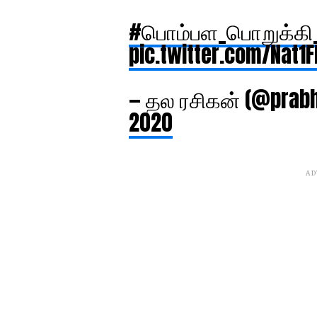
#பொம்பள_பொறுக்கி_
pic.twitter.com/Nat1
— தல ரசிகன் (@prab
2020
AD