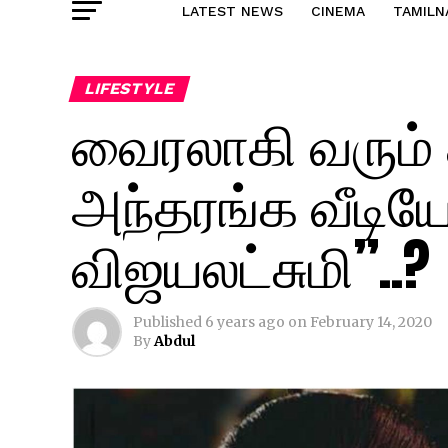
LATEST NEWS
CINEMA
TAMILN
LIFESTYLE
வைரலாகி வரும் 
அந்தரங்க வீடி
விஜயலட்சுமி”..?
Published
6 years ago
on
February 14, 2020
By
Abdul