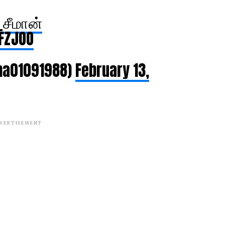
சீமான்
FFZJOO
ha01091988)
February 13,
VERTISEMENT