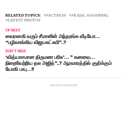
RELATED TOPICS:
#ACTRESS
#KAJAL AGGARWAL
LATEST PHOTOS
UP NEXT
வைரலாகி வரும் சீமானின் அந்தரங்க வீடியோ…
“பழிவாங்கிய விஜயலட்சுமி”..?
DON'T MISS
‘வித்யாசமான திருமண பரிசு’… ” கனவை…
நிறைவேற்றிய தல அஜித்”..? ஆரவாரத்தில் குதிக்கும்
யோகி பாபு…!!
ADVERTISEMENT