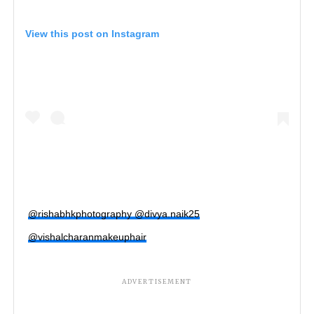
View this post on Instagram
@rishabhkphotography @divya.naik25
@vishalcharanmakeuphair
ADVERTISEMENT