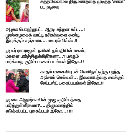
சத்தமில்லாமல் திருமணத்தை முடித்த ‘காலா’
பட நடிகை
அழகா பொறந்துபுட்ட ஆறடி சந்தன கட்ட…!
முன்னழகைக் காட்டி ரசிகர்களை சுண்டி
இழுக்கும் சஞ்சனா…. வைரல் பிக்ஸ்..!!
நடிகர் ராமராஜன்-நளினி தம்பதியின் மகன்,
மகளை பார்த்திருக்கிறீர்களா…? பலரும்
பார்க்காத குடும்ப புகைப்படங்கள் இதோ..!!
காதல் மனைவியுடன் வெளிநாட்டிற்கு பறந்த
அசோக் செல்வன்… இணையத்தை கலக்கும்
லேட்டஸ்ட் புகைப்படங்கள் இதோ..!!
நடிகை அனுஷ்காவின் முழு குடும்பத்தை
பார்த்துள்ளீர்களா?…. திருமணத்தில்
எடுக்கப்பட்ட புகைப்படம் இதோ….!!!!