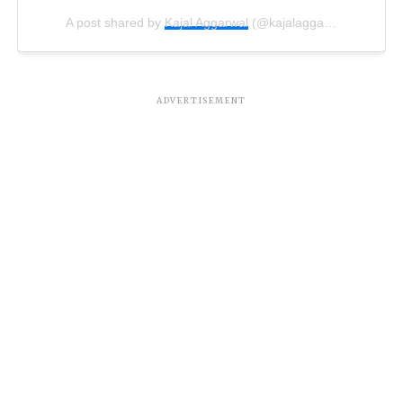
A post shared by
Kajal Aggarwal
(@kajalaggarwalofficial) on
ADVERTISEMENT