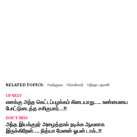
RELATED TOPICS:
கங்குவா
சென்சார்
திஷா பதானி
UP NEXT
எனக்கு அந்த கெட்டப்பழக்கம் கிடையாது…. உண்மையை
போட்டுடைத்த சசிகுமார்…!!
DON'T MISS
அந்த இயக்குநர் அழைத்தால் நடிக்க ஆவலாக
இருக்கிறேன்…. நித்யா மேனன் ஓபன் டாக்..!!