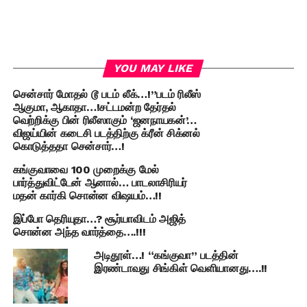
YOU MAY LIKE
சென்சார் மோதல் டூ படம் லீக்…!”படம் ரிலீஸ்
ஆகுமா, ஆகாதா…!சட்டமன்ற தேர்தல்
வெற்றிக்கு பின் ரிலீஸாகும் ‘ஜனநாயகன்’…
விஜய்யின் கடைசி படத்திற்கு க்ரீன் சிக்னல்
கொடுத்ததா சென்சார்…!
கங்குவாவை 100 முறைக்கு மேல்
பார்த்துவிட்டேன் ஆனால்… பாடலாசிரியர்
மதன் கார்கி சொன்ன விஷயம்…!!
இப்போ தெரியுதா…? சூர்யாவிடம் அஜித்
சொன்ன அந்த வார்த்தை….!!!
அடிதூள்…! “கங்குவா” படத்தின்
இரண்டாவது சிங்கிள் வெளியானது….!!