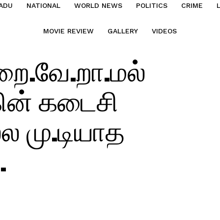
ADU
NATIONAL
WORLD NEWS
POLITICS
CRIME
MOVIE REVIEW
GALLERY
VIDEOS
றை.வே.றா.மல்
ின் கடைசி
்ல மு.டியாத
.