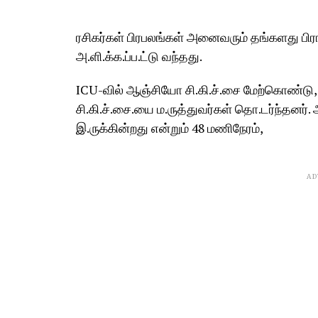
ரசிகர்கள் பிரபலங்கள் அனைவரும் தங்களது பிரா
அ.ளி.க்க.ப்ப.ட்டு வந்தது.
ICU-வில் ஆஞ்சியோ சி.கி.ச்.சை மேற்கொண்டு,
சி.கி.ச்.சை.யை ம.ருத்துவர்கள் தொ.டர்ந்தனர்
இ.ருக்கின்றது என்றும் 48 மணிநேரம்,
AD