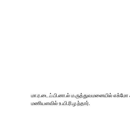
மா.ர.டை.ப்.பி.னா.ல் ம.ருத்துவமனையில் எக்மோ ச
மணியளவில் உ.யி.ரி.ழ.ந்தார்.