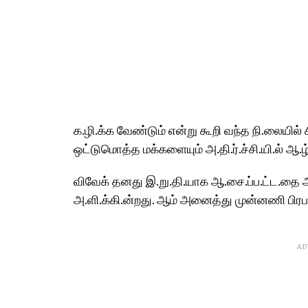
க.ழி.க்க வேண்டும் என்று கூறி வந்த நி.லையில் ச
ஒட்டுமொத்த மக்களையும் அ.தி.ர்.ச்சி.யி.ல் ஆ.ழ்
விவேக் தனது இ.று.தி.யாக ஆ.சை.ப்ப.ட்ட.தை
அ.ளி.க்கி.ன்றது. ஆம் அனைத்து முன்னணி பிரப
AD