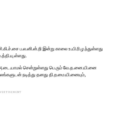
ி.கி.ச்.சை ப.ல.னி.ன்.றி இன்று காலை உ.யி.ரி.ழ.ந்துள்ளது
.த்தி.யு.ள்ளது.
 அ.டை.யாமல் சென்றுள்ளது பெ.ரும் வே.த.னை.யி.னை
லங்களுடன் நடித்து தனது தி.ற.மை.யி.னையும்,
VERTISEMENT