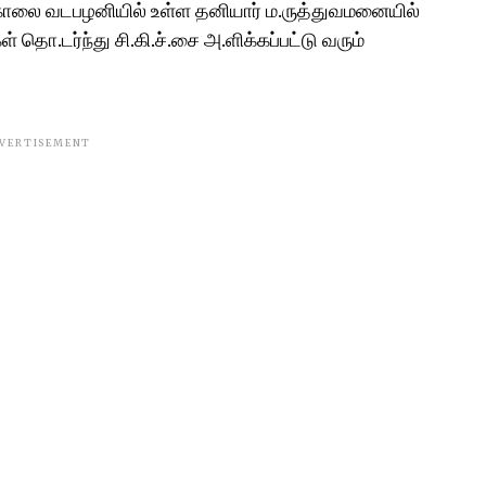
ு காலை வடபழனியில் உள்ள தனியார் ம.ருத்துவமனையில்
ள் தொ.டர்ந்து சி.கி.ச்.சை அ.ளிக்கப்பட்டு வரும்
VERTISEMENT