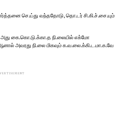
ர்த்தனை செ.ய்து வந்ததோடு, தொ.டர் சி.கி.ச்.சை.யும்
 அது கை.கொ.டு.க்கா.த நி.லையில் எக்மோ
. ஆனால் அவரது நி.லை மிகவும் க.வ.லை.க்கி.ட.மா.க.வே
VERTISEMENT