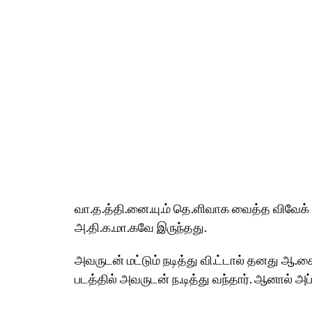
வா.த.த்தி.னை.யு.ம் தெ.ளிவாக வைத்த விவேக்
அ.தி.க.மா.கவே இருந்தது.
அவருடன் மட்டும் நடித்து வி.ட்டால் தனது ஆ.சை 
படத்தில் அவருடன் ந.டித்து வந்தார். ஆனால் அ