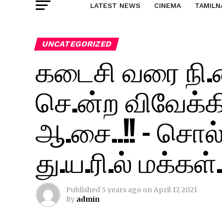
LATEST NEWS
CINEMA
TAMILN
UNCATEGORIZED
கடைசி வரை நி.
செ.ன்ற விவேக்க
ஆ.சை..!! – சொல
து.ய.ரி.ல் மக்கள்.
Published
5 years ago
on
April 17, 2021
By
admin