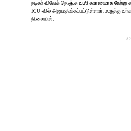
நடிகர் விவேக் நெ.ஞ்.சு வ.லி காரணமாக நேற்ற
ICU-வில் அனுமதிக்கப்பட்டுள்ளார். ம.ருத்துவர்க
நி.லையில்,
AD