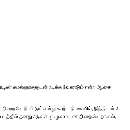
 நடிகர் கமல்ஹாசனுடன் நடிக்க வேண்டும் என்ற ஆ.சை
நி.றை.வே.றி.வி.டும் என்று கூறிய நி.லையில், இந்தியன் 2
ப்படத்தில் தனது ஆ.சை மு.ழு.மை.யாக நி.றை.வே.றா.ம.ல்,