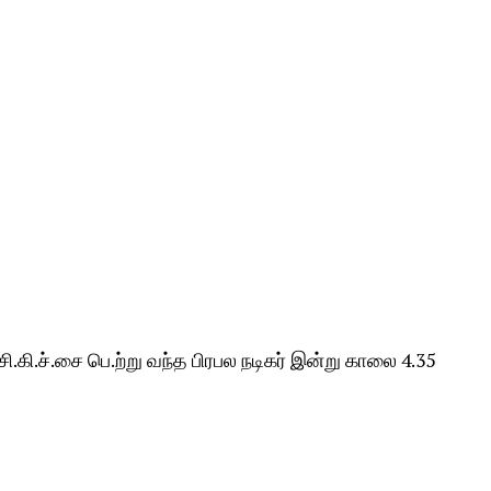
ி.கி.ச்.சை பெ.ற்று வந்த பிரபல நடிகர் இன்று காலை 4.35