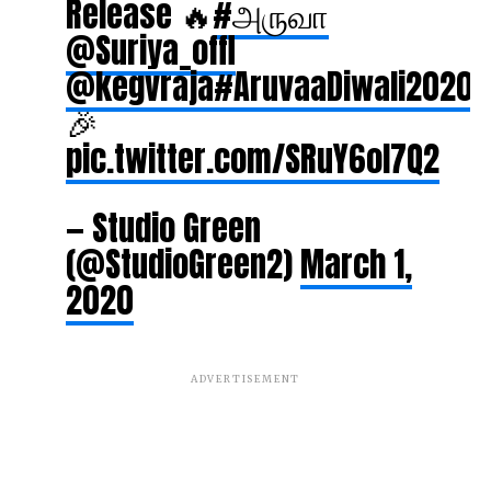
Release 🔥
#அருவா
@Suriya_offl
@kegvraja
#AruvaaDiwali2020
🎉
pic.twitter.com/SRuY6oI7Q2
— Studio Green
(@StudioGreen2)
March 1,
2020
ADVERTISEMENT