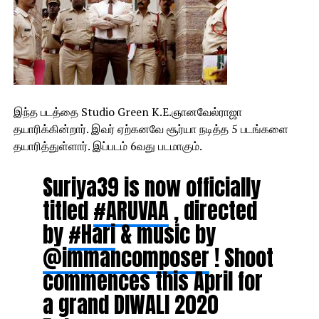
இந்த படத்தை Studio Green K.E.ஞானவேல்ராஜா
தயாரிக்கின்றார். இவர் ஏற்கனவே சூர்யா நடித்த 5 படங்களை
தயாரித்துள்ளார். இப்படம் 6வது படமாகும்.
Suriya39 is now officially
titled
#ARUVAA
, directed
by
#Hari
& music by
@immancomposer
! Shoot
commences this April for
a grand DIWALI 2020