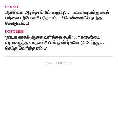
UP NEXT
ஆசிரியை அடித்தால் 8ம் வகுப்பு’… “மாணவனுக்கு கண்
பார்வை பறிபோன” பரிதாபம்….! சென்னையில் நடந்த
கொடுமை…!
DON'T MISS
‘நாடக காதல் ஆசை வார்த்தை கூறி’… “காதலியை
வரவழைத்த காதலன்” பின் நண்பர்களோடு சேர்ந்து…
செய்த வெறித்தனம்..?
ADVERTISEMENT