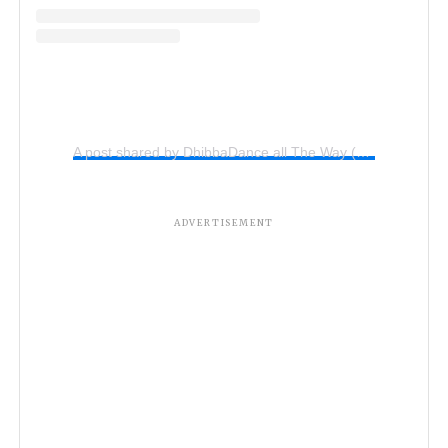
A post shared by DhibbaDance all The Way (@ddneelakandan)
ADVERTISEMENT