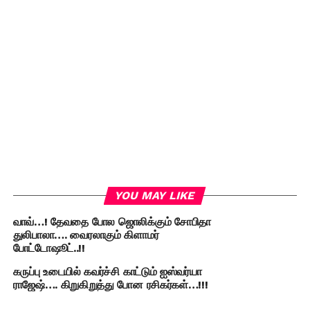
YOU MAY LIKE
வாவ்…! தேவதை போல ஜொலிக்கும் சோபிதா
துலிபாலா…. வைரலாகும் கிளாமர்
போட்டோஷூட்..!!
கருப்பு உடையில் கவர்ச்சி காட்டும் ஐஸ்வர்யா
ராஜேஷ்…. கிறுகிறுத்து போன ரசிகர்கள்…!!!