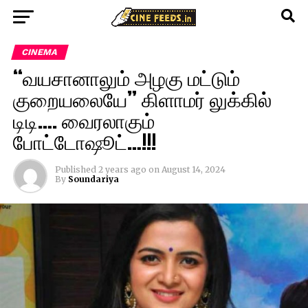
CINEMA
“வயசானாலும் அழகு மட்டும்
குறையலையே” கிளாமர் லுக்கில்
டிடி…. வைரலாகும்
போட்டோஷூட்…!!!
Published
2 years ago
on
August 14, 2024
By
Soundariya