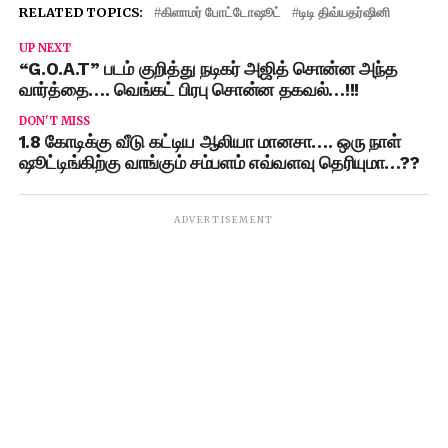
RELATED TOPICS:
கிளாமர் போட்டோஷூட்
டிடி திவ்யதர்ஷினி
UP NEXT
“G.O.A.T” படம் குறித்து நடிகர் அஜித் சொன்ன அந்த
வார்த்தை…. வெங்கட் பிரபு சொன்ன தகவல்…!!!
DON'T MISS
1.8 கோடிக்கு வீடு கட்டிய ஆலியா மானசா…. ஒரு நாள்
ஷூட்டிங்கிற்கு வாங்கும் சம்பளம் எவ்வளவு தெரியுமா…??
ADVERTISEMENT