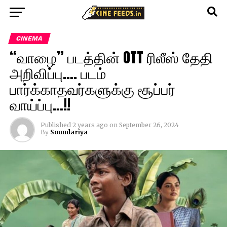
CINEMA
“வாழை” படத்தின் OTT ரிலீஸ் தேதி
அறிவிப்பு…. படம்
பார்க்காதவர்களுக்கு சூப்பர்
வாய்ப்பு…!!
Published
2 years ago
on
September 26, 2024
By
Soundariya