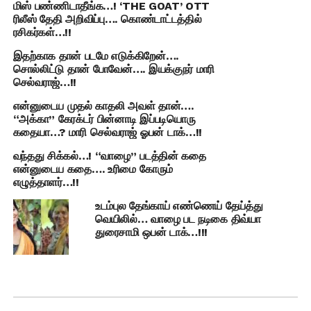
மிஸ் பண்ணிடாதீங்க…! ‘THE GOAT’ OTT
ரிலீஸ் தேதி அறிவிப்பு…. கொண்டாட்டத்தில்
ரசிகர்கள்…!!
இதற்காக தான் படமே எடுக்கிறேன்….
சொல்லிட்டு தான் போவேன்…. இயக்குநர் மாரி
செல்வராஜ்…!!
என்னுடைய முதல் காதலி அவள் தான்….
“அக்கா” கேரக்டர் பின்னாடி இப்படியொரு
கதையா…? மாரி செல்வராஜ் ஓபன் டாக்…!!
வந்தது சிக்கல்…! “வாழை” படத்தின் கதை
என்னுடைய கதை…. உரிமை கோரும்
எழுத்தாளர்…!!
உடம்புல தேங்காய் எண்ணெய் தேய்த்து
வெயிலில்… வாழை பட நடிகை திவ்யா
துரைசாமி ஒபன் டாக்…!!!