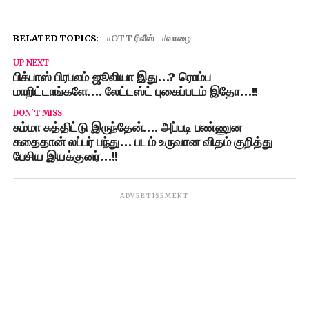
RELATED TOPICS:
OTT ரிலீஸ்
வாழை
UP NEXT
பிக்பாஸ் பிரபலம் ஜூலியா இது…? ரொம்ப
மாறிட்டாங்களே…. லேட்டஸ்ட் புகைப்படம் இதோ…!!
DON'T MISS
சும்மா சுத்திட்டு இருந்தேன்…. அப்படி பண்ணுன
கதைதான் லப்பர் பந்து… படம் உருவான விதம் குறித்து
பேசிய இயக்குனர்…!!
ADVERTISEMENT