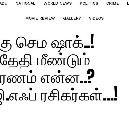
ADU
NATIONAL
WORLD NEWS
POLITICS
CRIME
MOVIE REVIEW
GALLERY
VIDEOS
கு செம ஷாக்..!
் தேதி மீண்டும்
ரணம் என்ன..?
ி.எஃப் ரசிகர்கள்…!