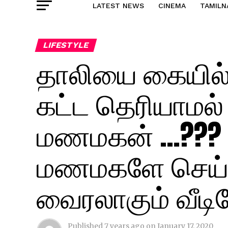
LATEST NEWS
CINEMA
TAMILN
LIFESTYLE
தாலியை கையில
கட்ட தெரியாமல்
மணமகன் …??? இ
மணமகளே செய்த 
வைரலாகும் வீடிய
Published
7 years ago
on
January 17, 2020