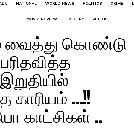
ADU
NATIONAL
WORLD NEWS
POLITICS
CRIME
MOVIE REVIEW
GALLERY
VIDEOS
் வைத்து கொண்டு
 பரிதவித்த
றுதியில்
காரியம் …!!
ோ காட்சிகள் ..