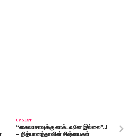
UP NEXT
“கைலாசாவுக்கு லாக்டவுனே இல்லை”..!
ன
– நித்யானந்தாவின் சிஷ்யைகள்