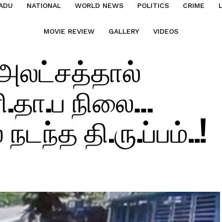
ADU
NATIONAL
WORLD NEWS
POLITICS
CRIME
MOVIE REVIEW
GALLERY
VIDEOS
அலட்சத்தால்
ரி.தா.ப நிலை…
டந்த தி.ரு.ப்பம்..!