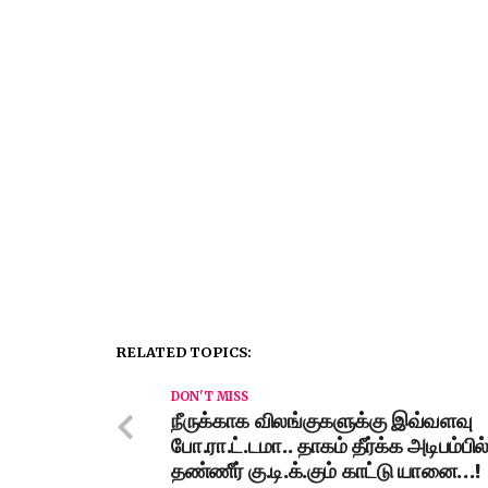
RELATED TOPICS:
DON'T MISS
நீருக்காக விலங்குகளுக்கு இவ்வளவு
போ.ரா.ட்.டமா.. தாகம் தீர்க்க அடிபம்பில
தண்ணீர் கு.டி.க்.கும் காட்டு யானை…!