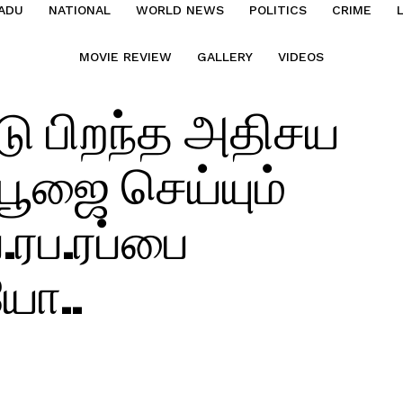
ADU
NATIONAL
WORLD NEWS
POLITICS
CRIME
MOVIE REVIEW
GALLERY
VIDEOS
ு பிறந்த அதிசய
– பூஜை செய்யும்
ப.ரப.ரப்பை
ியோ..