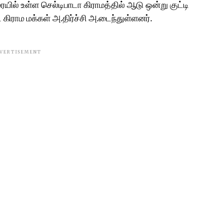
யில் உள்ள செல்டிபாடா கிராமத்தில் ஆடு ஒன்று குட்டி
 கிராம மக்கள் அ.திர்ச்சி அ.டைந்துள்ளனர்.
VERTISEMENT