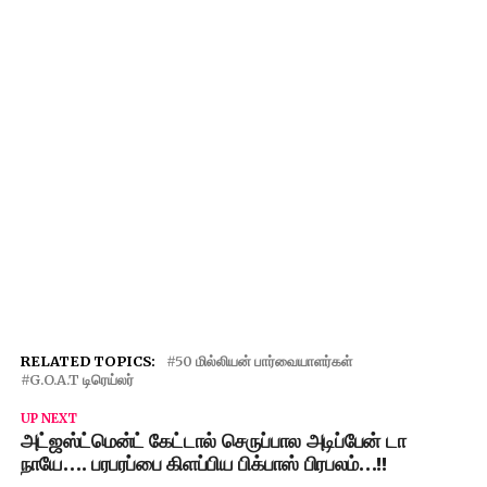
RELATED TOPICS:
50 மில்லியன் பார்வையாளர்கள்
G.O.A.T டிரெய்லர்
UP NEXT
அட்ஜஸ்ட்மென்ட் கேட்டால் செருப்பால அடிப்பேன் டா
நாயே…. பரபரப்பை கிளப்பிய பிக்பாஸ் பிரபலம்…!!