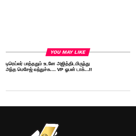
YOU MAY LIKE
டிரெய்லர் பாத்ததும் உடனே அஜித்திடமிருந்து
அந்த மெசேஜ் வந்துச்சு…. VP ஓபன் டாக்…!!