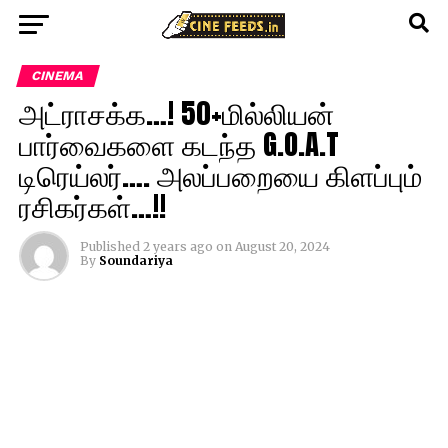
CINEMA
அட்ராசக்க…! 50+மில்லியன்
பார்வைகளை கடந்த G.O.A.T
டிரெய்லர்…. அலப்பறையை கிளப்பும்
ரசிகர்கள்…!!
Published
2 years ago
on
August 20, 2024
By
Soundariya