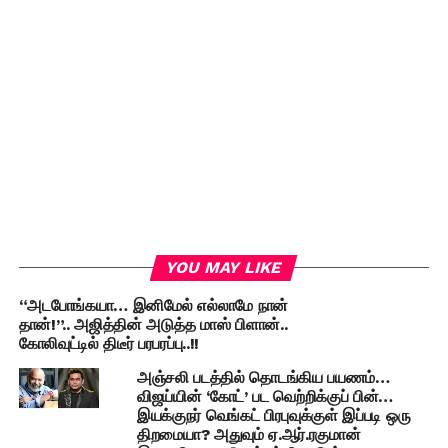
YOU MAY LIKE
“அடபோங்கயா… இனிமேல் எல்லாமே நான்
தான்!”.. அஜித்தின் அடுத்த மாஸ் பிளான்..
கோலிவுட்டில் திடீர் பரபரப்பு..!!
அஞ்சலி படத்தில் தொடங்கிய பயணம்…
விஜய்யின் ‘கோட்’ பட வெற்றிக்குப் பின்…
இயக்குநர் வெங்கட் பிரபுவுக்குள் இப்படி ஒரு
திறமையா? அதுவும் ஏ.ஆர்.ரகுமான்