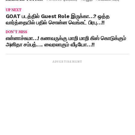
UP NEXT
GOAT படத்தில் Guest Role இருக்கா…? ஒத்த
வார்த்தையில் பதில் சொன்ன வெங்கட் பிரபு…!!
DON'T MISS
என்னாச்சுமா…! கணவருக்கு மாறி மாறி கிஸ் கொடுக்கும்
அனிதா சம்பத்…. வைரலாகும் வீடியோ…!!
ADVERTISEMENT