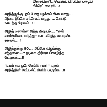
இசையிலா?…வெங்கட் பிரபுவின் பழைய
சீக்ரெட் வைரல்…!
அஜித்துக்கு புரம் பேசுற பழக்கம் கிடையாது….
ஆனா இப்போ சந்தேகம் வருது…. போட்டு
உடைத்த பிரபலம்…!!
அஜித் சொன்ன அந்த விஷயம்…. “என்
வளர்ச்சியை பார்த்து” SK பகிர்ந்த சுவாரஸ்ய
தகவல்…!!
அஜித்துக்கு 80…. அப்போ விஜய்க்கு
எத்தனை….? நடிகை திரிஷா கொடுத்த
ரேட்டிங்க்….!!
“வாவ் தல ஒரே செல்பி தான்” நடிகர்
அஜித்தின் லேட்டஸ்ட் கிளிக் பாருங்க…!!