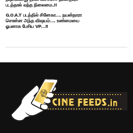
படத்தால் வந்த நிலைமை..!!
G.O.A.T படத்தில் சினேகா…. நயன்தாரா
சொன்ன அந்த விஷயம்…. உண்மையை
ஓபனாக பேசிய VP…!!