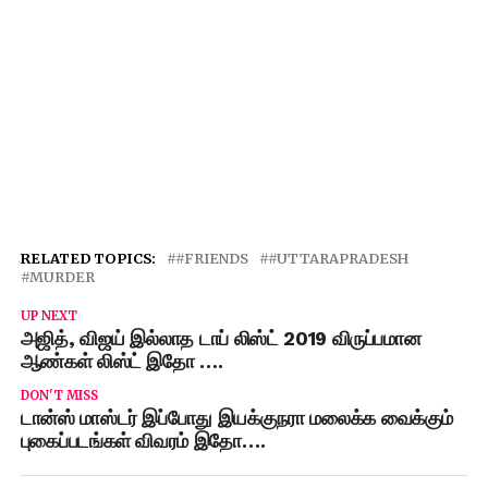
RELATED TOPICS:
#FRIENDS
#UTTARAPRADESH
MURDER
UP NEXT
அஜித், விஜய் இல்லாத டாப் லிஸ்ட் 2019 விருப்பமான
ஆண்கள் லிஸ்ட் இதோ ….
DON'T MISS
டான்ஸ் மாஸ்டர் இப்போது இயக்குநரா மலைக்க வைக்கும்
புகைப்படங்கள் விவரம் இதோ….