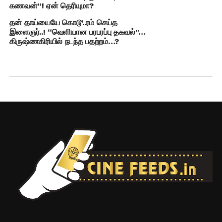
கணவன்”! ஏன் தெரியுமா?
தன் தாய்யையே கொடூ’..ரம் செய்த
இளைஞர்..! “வெளியான பரபரப்பு தகவல்”…
கிருஷ்ணகிரியில் நடந்த பதற்றம்…?