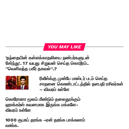
YOU MAY LIKE
‘தந்தையின் கள்ளக்காதலியை நண்பர்களுடன்
சேர்ந்து’.. 17 வயது சிறுவன் செய்த கொடூரம்..
“வெளிவந்த பகீர் தகவல்”..?
ரிலீஸ்க்கு முன்பே மாஸ்டர் படம் செய்த
சாதனை கொண்டாட்டத்தில் தளபதி ரசிகர்கள்
– விவரம் உள்ளே
கொரோனா மூலம் மீண்டும் தலைதூக்கும்
ஹாக்கர்ஸ் கவனமாக இருங்க மக்களே-
விவரம் உள்ளே
1000 ரூபாய் தரங்க -ஏன் தரங்க பாக்கலாம்
வாங்க.