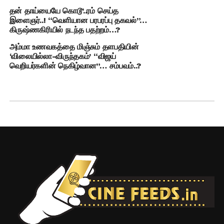
தன் தாய்யையே கொடூ’..ரம் செய்த
இளைஞர்..! “வெளியான பரபரப்பு தகவல்”…
கிருஷ்ணகிரியில் நடந்த பதற்றம்…?
அம்மா உணவகத்தை மிஞ்சும் தளபதியின்
‘விலையில்லா-விருந்தகம்’ “விஜய்
வெறியர்களின் நெகிழ்வான”… சம்பவம்..?