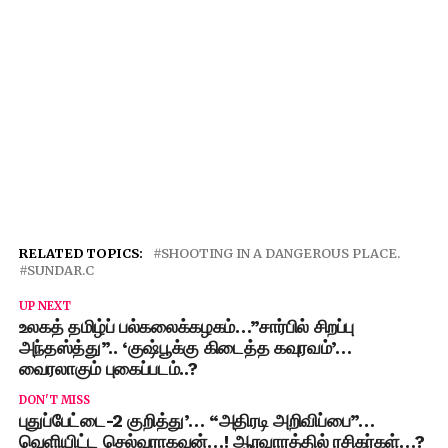
RELATED TOPICS:
SHOOTING IN A DANGEROUS PLACE.
SUNDAR.C
UP NEXT
உலகத் தமிழ்ப் பல்கலைக்கழகம்…”சார்பில் சிறப்பு
அந்தஸ்த்து”.. ‘குஷ்பூக்கு கிடைத்த கவுரவம்’…
வைரலாகும் புகைப்படம்..?
DON'T MISS
புதுப்பேட்டை-2 குறித்து’… “அதிரடி அறிவிப்பை”…
வெளியிட்ட செல்வராகவன்…! ஆரவாரத்தில் ரசிகர்கள்…?