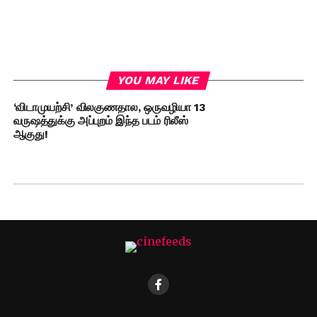
YOU MAY LIKE
‘விடாமுயற்சி’ விலகுணதால, ஒருவழியா 13
வருஷத்துக்கு அப்புறம் இந்த படம் ரிலீஸ்
ஆகுது!