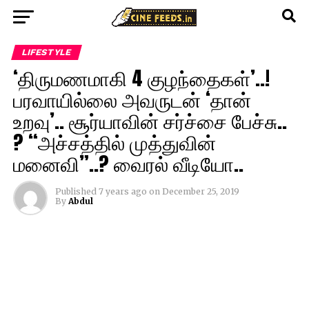
LIFESTYLE
‘திருமணமாகி 4 குழந்தைகள்’..!
பரவாயில்லை அவருடன் ‘தான்
உறவு’.. சூர்யாவின் சர்ச்சை பேச்சு..
? “அச்சத்தில் முத்துவின்
மனைவி”..? வைரல் வீடியோ..
Published
7 years ago
on
December 25, 2019
By
Abdul