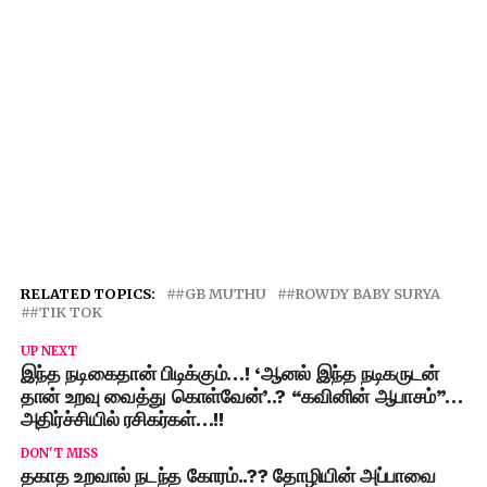
RELATED TOPICS:
#GB MUTHU
#ROWDY BABY SURYA
#TIK TOK
UP NEXT
இந்த நடிகைதான் பிடிக்கும்…! ‘ஆனல் இந்த நடிகருடன்
தான் உறவு வைத்து கொள்வேன்’..? “கவினின் ஆபாசம்”…
அதிர்ச்சியில் ரசிகர்கள்…!!
DON'T MISS
தகாத உறவால் நடந்த கோரம்..?? தோழியின் அப்பாவை