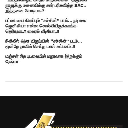
நாளுக்கு மனைவிக்கு கார் பரிசளித்த SAC..
இத்தனை கோடியா..?
பட்டையை கிளப்பும் “சச்சின்” படம்… நடிகை
ஜெனிலியா என்ன சொல்லியிருக்காங்க
தெரியுமா..? வைரல் வீடியோ..!!
ரீ-ரிலீஸ் ஆன விஜய்யின் “சச்சின்” படம்…
மூன்றே நாளில் செய்த மாஸ் சம்பவம்..!!
மஞ்சள் நிற புடவையில் மஜாவாக இருக்கும்
ரேஷ்மா