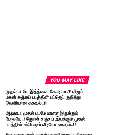
YOU MAY LIKE
முதல் படமே இத்த்னை கோடியா..? விஜய்
மகன் சஞ்சய் படத்தின் பட்ஜெட் குறித்து
வெளியான தகவல்..!!
ஆஹா..! முதல் படமே மாஸா இருக்கும்
போலயே..! ஜேசன் சஞ்சய் இயக்கும் முதல்
படத்தின் ஸ்பெஷல் வீடியோ வைரல்..!!
“வயதானாலும் காதல் மாறவில்லை” திருமண