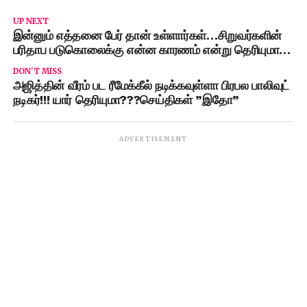
UP NEXT
இன்னும் எத்தனை பேர் தான் உள்ளார்கள்…சிறுவர்களின்
பரிதாப படுகொலைக்கு என்ன காரணம் என்று தெரியுமா…
DON'T MISS
அஜித்தின் வீரம் பட ரீமேக்கீல் நடிக்கவுள்ளா பிரபல பாலிவுட்
நடிகர்!!! யார் தெரியுமா???செய்திகள் ”இதோ”
ADVERTISEMENT