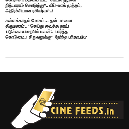
நித்யாராம் கொடுத்து”.. லிப்-லாக் முத்தம்,
அதிர்ச்சியான ரசிகர்கள்..!
கள்ளக்காதல் மோகம்… தன் மகளை
திருமணம்’.. “செய்து வைத்த தாய்!
‘படுக்கையறையில் மகன்’.. ‘பார்த்த
கொடுமை..! சிறுவனுக்கு” நேர்ந்த பரிதாபம்.?