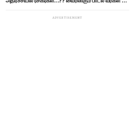
அதிர்ச்சியில் ரசிகர்கள்…?? வைரலாகும் பாடல் வரிகள் …
ADVERTISEMENT