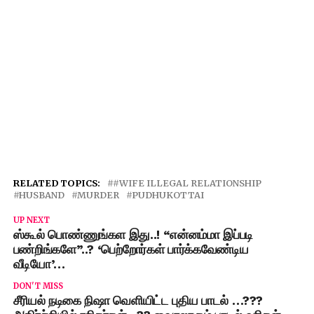
RELATED TOPICS:
#WIFE ILLEGAL RELATIONSHIP
HUSBAND
MURDER
PUDHUKOTTAI
UP NEXT
ஸ்கூல் பொண்ணுங்கள இது..! “என்னம்மா இப்படி
பண்றிங்களே”..? ‘பெற்றோர்கள் பார்க்கவேண்டிய
வீடியோ’…
DON'T MISS
சீரியல் நடிகை நிஷா வெளியிட்ட புதிய பாடல் …???