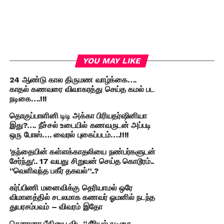
YOU MAY LIKE
24 ஆண்டு கால திருமண வாழ்க்கை….
காதல் கணவரை விவாகரத்து செய்த கமல் பட
நடிகை….!!!
தொகுப்பாளினி டிடி அக்கா பிரியதர்ஷினியா
இது?…. நீச்சல் உடையில் கணவருடன் அப்படி
ஒரு போஸ்…. வைரல் புகைப்படம்….!!!!
‘தந்தையின் கள்ளக்காதலியை நண்பர்களுடன்
சேர்ந்து’.. 17 வயது சிறுவன் செய்த கொடூரம்..
“வெளிவந்த பகீர் தகவல்”..?
கர்ப்பிணி மனைவிக்கு தெரியாமல் ஒரே
விமானத்தில் சடலமாக கணவர் ஓமனில் நடந்த
துயரசம்பவம் – விவரம் இதோ
கொரானா பீதியை விட “சீரியல் நடிகை