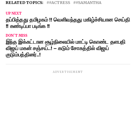
RELATED TOPICS:
#ACTRESS
#SAMANTHA
UP NEXT
தப்பித்தது தமிழகம் !! வெளிவந்தது மகிழ்ச்சியான செய்தி
!! கண்டிப்பா படிங்க !!
DON'T MISS
இந்த இக்கட்டான சூழ்நிலையில் மாட்டி கொண்ட தளபதி
விஜய் மகன் சஞ்சய்..! – கடும் சோகத்தில் விஜய்
குடும்பத்தினர்..!
ADVERTISEMENT