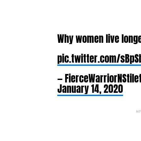
Why women live longer
pic.twitter.com/sBp
— FierceWarriorNStile
January 14, 2020
AD