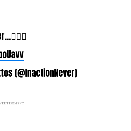
…🤦🏾‍♀️
SboUavv
ttos (@InactionNever)
VERTISEMENT