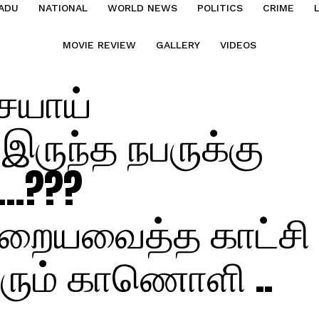
ADU
NATIONAL
WORLD NEWS
POLITICS
CRIME
MOVIE REVIEW
GALLERY
VIDEOS
சையாய்
ருந்த நபருக்கு
ி…???
 உறையவைத்த காட்சி
வரும் காணொளி ..