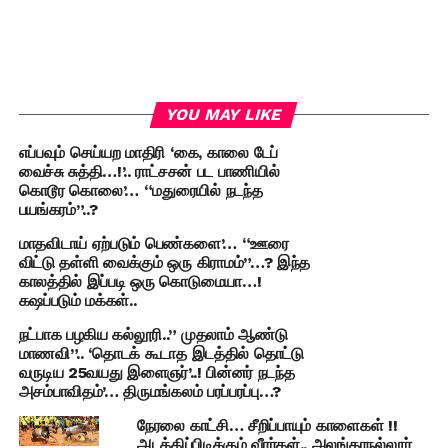
YOU MAY LIKE
எப்பவும் செய்யற மாதிரி ‘கை, காலை டேப்
வைச்சு சுத்தி…!’.. ராட்சசன் பட பாணியில்
கொடூர கொலை’… “மதுரையில் நடந்த
பயங்கரம்”..?
மாதவிடாய் ஏற்படும் பெண்களை’… “ஊரை
விட்டு தள்ளி வைக்கும் ஒரு கிராமம்”…? இந்த
காலத்தில் இப்படி ஒரு கொடுமையா…!
கஷப்படும் மக்கள்..
நட்பாக பழகிய கல்லூரி..” முதலாம் ஆண்டு
மாணவி”.. ‘தொடக் கூடாத இடத்தில் தொட்டு
வருடிய 25வயது இளைஞர்’..! பின்னர் நடந்த
அசம்பாவிதம்’… திருமங்கலம் பரப்பரப்பு…?
நேரலை காட்சி… சீறிப்பாயும் காளைகள் !!
அடக்கிப்பிடிக்கும் வீரர்கள்.. அலங்காநல்லூர்