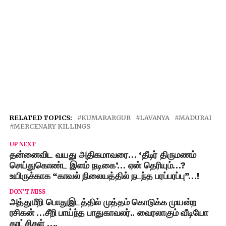
RELATED TOPICS:
KUMARARGUR
LAVANYA
MADURAI
MERCENARY KILLINGS
UP NEXT
தன்னைவிட வயது அதிகமாவரை… ‘தீடிர் திருமணம்
செய்துகொண்ட இளம் நடிகை’… ஏன் தெரியும்…?
உயிருக்காக “காவல் நிலையத்தில் நடந்த பரப்பரப்பு”…!
DON'T MISS
அத்துமீறி பொதுஇடத்தில் முத்தம் கொடுக்க முயன்ற
ரசிகன் …சீறி பாய்ந்த பாதுகாவலர்.. வைரலாகும் வீடியோ
காட்சிகள் ….