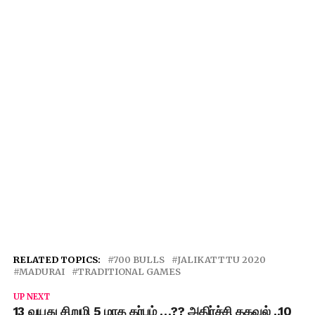
RELATED TOPICS:
700 BULLS
JALIKATTTU 2020
MADURAI
TRADITIONAL GAMES
UP NEXT
13 வயது சிறுமி 5 மாத கர்பம் …?? அதிர்ச்சி தகவல் ..10