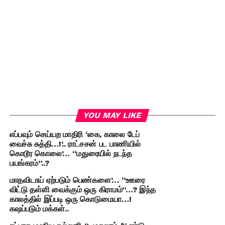
YOU MAY LIKE
எப்பவும் செய்யற மாதிரி ‘கை, காலை டேப்
வைச்சு சுத்தி…!’.. ராட்சசன் பட பாணியில்
கொடூர கொலை’… “மதுரையில் நடந்த
பயங்கரம்”..?
மாதவிடாய் ஏற்படும் பெண்களை’… “ஊரை
விட்டு தள்ளி வைக்கும் ஒரு கிராமம்”…? இந்த
காலத்தில் இப்படி ஒரு கொடுமையா…!
கஷப்படும் மக்கள்..