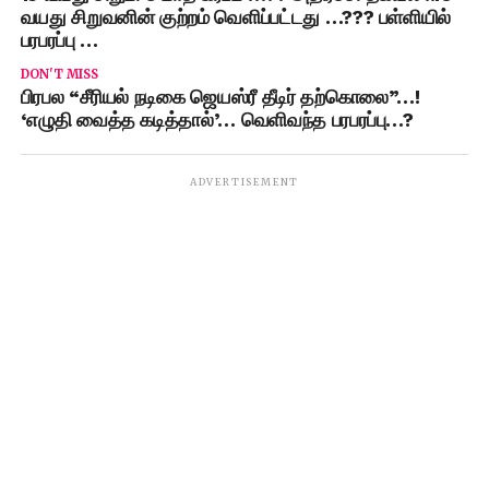
வயது சிறுவனின் குற்றம் வெளிப்பட்டது …??? பள்ளியில்
பரபரப்பு …
DON'T MISS
பிரபல “சீரியல் நடிகை ஜெயஸ்ரீ தீடிர் தற்கொலை”…!
‘எழுதி வைத்த கடித்தால்’… வெளிவந்த பரபரப்பு…?
ADVERTISEMENT