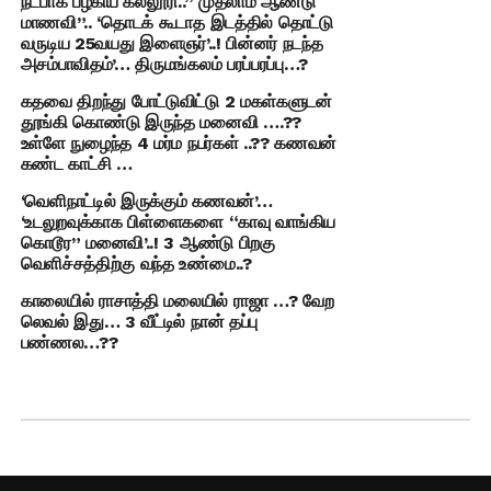
நட்பாக பழகிய கல்லூரி..” முதலாம் ஆண்டு
மாணவி”.. ‘தொடக் கூடாத இடத்தில் தொட்டு
வருடிய 25வயது இளைஞர்’..! பின்னர் நடந்த
அசம்பாவிதம்’… திருமங்கலம் பரப்பரப்பு…?
கதவை திறந்து போட்டுவிட்டு 2 மகள்களுடன்
தூங்கி கொண்டு இருந்த மனைவி ….??
உள்ளே நுழைந்த 4 மர்ம நபர்கள் ..?? கணவன்
கண்ட காட்சி …
‘வெளிநாட்டில் இருக்கும் கணவன்’…
‘உடலுறவுக்காக பிள்ளைகளை “காவு வாங்கிய
கொடூர” மனைவி’..! 3 ஆண்டு பிறகு
வெளிச்சத்திற்கு வந்த உண்மை..?
காலையில் ராசாத்தி மலையில் ராஜா …? வேற
லெவல் இது… 3 வீட்டில் நான் தப்பு
பண்ணல…??