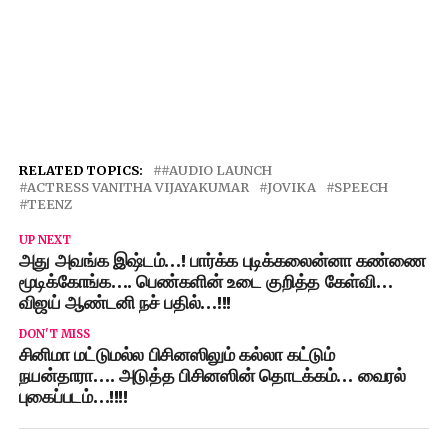
RELATED TOPICS:
#AUDIO LAUNCH
ACTRESS VANITHA VIJAYAKUMAR
JOVIKA
SPEECH
TEENZ
UP NEXT
அது அவங்க இஷ்டம்…! பார்க்க புடிக்கலைன்னா கண்ணை
மூடிக்கோங்க…. பெண்களின் உடை குறித்த கேள்வி…
விஜய் ஆண்டனி நச் பதில்…!!!
DON'T MISS
சினிமா மட்டுமல்ல பிசினஸிலும் கல்லா கட்டும்
நயன்தாரா…. அடுத்த பிசினஸின் தொடக்கம்… வைரல்
புகைப்படம்…!!!!