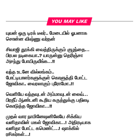
YOU MAY LIKE
யுவன் ஒரு டிரக் டீலர்.. மேடையில் ஓபனாக
சொன்ன விஷ்ணு வர்தன்
சிவாஜி தூக்கி வைத்திருக்கும் குழந்தை…
பிரபல நடிகையா..? யாருன்னு தெரிஞ்சா
அசந்து போயிருவீங்க…!!
வந்த உடனே வில்லங்கம்..
போட்டியாளர்களுக்குள் கொளுத்தி போட்ட
ஜோவிகா.. வைரலாகும் புரோமோ..!!
வெளியே வந்தவுடன் அம்மாவுடன் லைவ்…
பிரதீப் ஆண்டனி கூறிய கருத்துக்கு பதிலடி
கொடுத்த ஜோவிகா…!!
முதல் வார நாமினேஷனிலேயே சிக்கிய
வனிதாவின் மகள் ஜோவிகா…! அதிரடியாக
வனிதா போட்ட கமெண்ட்…! ஷாக்கில்
ரசிகர்கள்…!