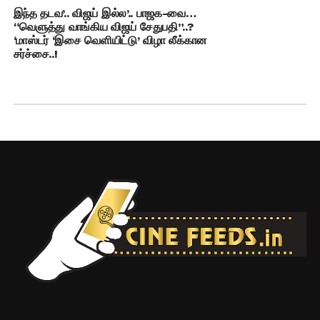
இந்த தடவ’.. விஜய் இல்ல’.. பாஜக-வை…
“வெளுத்து வாங்கிய விஜய் சேதுபதி”..?
‘மாஸ்டர் ‘இசை வெளியிட்டு’ விழா லீக்கான
சர்ச்சை..!