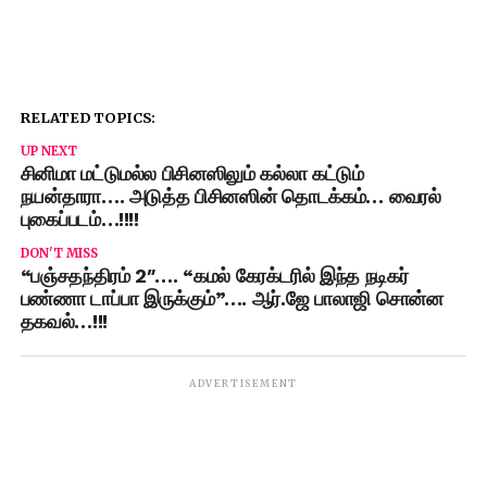
RELATED TOPICS:
UP NEXT
சினிமா மட்டுமல்ல பிசினஸிலும் கல்லா கட்டும்
நயன்தாரா…. அடுத்த பிசினஸின் தொடக்கம்… வைரல்
புகைப்படம்…!!!!
DON'T MISS
“பஞ்சதந்திரம் 2″…. “கமல் கேரக்டரில் இந்த நடிகர்
பண்ணா டாப்பா இருக்கும்”…. ஆர்.ஜே பாலாஜி சொன்ன
தகவல்…!!!
ADVERTISEMENT