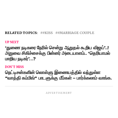
RELATED TOPICS:
#KISS
#MARRIAGE COUPLE
UP NEXT
‘துணை நடிகரை நேரில் சென்று ஆறுதல் கூறிய விஜய்’..!
அறுவை சிகிச்சைக்கு பின்னர் அடையாளம்.. ‘தெரியாமல்
மாறிய நடிகர்’…?
DON'T MISS
நெட்டிசன்களின் லொள்ளு இணையத்தில் வந்துள்ள
“வாத்தி கம்மிங்“ பாடளுக்கு மீம்கள் – பார்க்கலாம் வாங்க.
ADVERTISEMENT