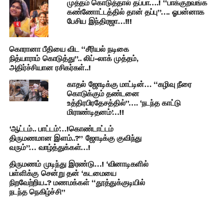
முத்தம் கொடுத்தால் தப்பா….! “பாக்குறவங்க
கண்ணோட்டத்தில் தான் தப்பு”…. ஓபன்னாக
பேசிய இந்திரஜா…!!!
கொரானா பீதியை விட “சீரியல் நடிகை
நித்யாராம் கொடுத்து”.. லிப்-லாக் முத்தம்,
அதிர்ச்சியான ரசிகர்கள்..!
காதல் ஜோடிக்கு மாட்டின்… “கழிவு நீரை
கொடுக்கும் தண்டனை
உத்திரபிரதேசத்தில்”…. ‘நடந்த காட்டு
மிராண்டிதனம்’…!!
‘ஆட்டம்.. பாட்டம்’…!கொண்டாட்டம்
திருமணமான இளம்..?” ஜோடிக்கு குவிந்து
வரும்”… வாழ்த்துக்கள்…!
திருமணம் முடிந்து இரண்டு…! ‘வினாடிகளில்
பள்ளிக்கு சென்று தன் ‘கடமையை
நிறவேற்றிய..? மணமக்கள் “தூத்துக்குடியில்
நடந்த நெகிழ்ச்சி”