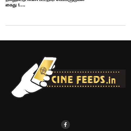
கைது !….