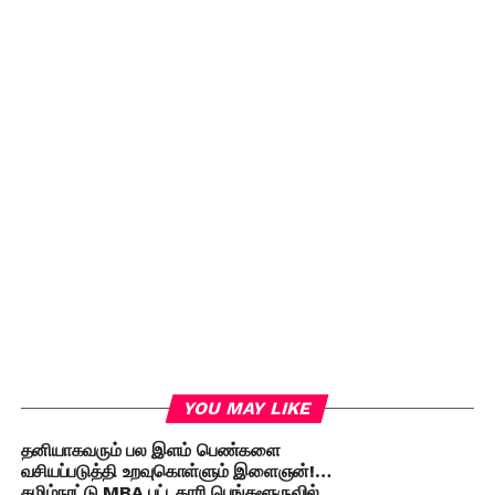
YOU MAY LIKE
தனியாகவரும் பல இளம் பெண்களை
வசியப்படுத்தி உறவுகொள்ளும் இளைஞன்!…
தமிழ்நாட்டு MBA பட்டதாரி பெங்களூருவில்