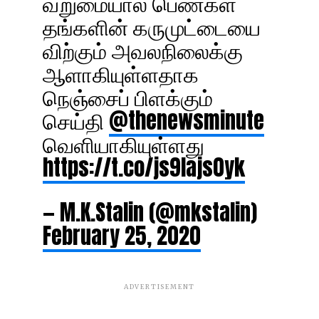
வறுமையால் பெண்கள்
தங்களின் கருமுட்டையை
விற்கும் அவலநிலைக்கு
ஆளாகியுள்ளதாக
நெஞ்சைப் பிளக்கும்
செய்தி
@thenewsminute
வெளியாகியுள்ளது
https://t.co/js9lajs0yk
— M.K.Stalin (@mkstalin)
February 25, 2020
ADVERTISEMENT