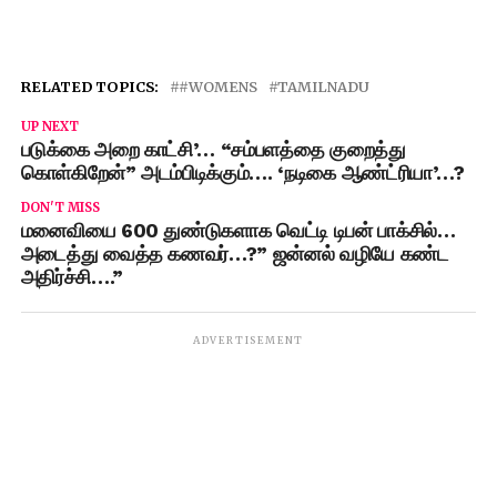
RELATED TOPICS:
#WOMENS
TAMILNADU
UP NEXT
படுக்கை அறை காட்சி’… “சம்பளத்தை குறைத்து
கொள்கிறேன்” அடம்பிடிக்கும்…. ‘நடிகை ஆண்ட்ரியா’…?
DON'T MISS
மனைவியை 600 துண்டுகளாக வெட்டி டிபன் பாக்சில்…
அடைத்து வைத்த கணவர்…?” ஜன்னல் வழியே கண்ட
அதிர்ச்சி….”
ADVERTISEMENT