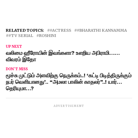
RELATED TOPICS:
#ACTRESS
#BHARATHI KANNAMMA
#TV SERIAL
ROSHINI
UP NEXT
வலிமை ஹீரோயின் இவங்களா? உளறிய அபிராமி……
விவரம் இதோ
DON'T MISS
மூச்சு முட்டும் அளவிற்கு நெருக்கம்..! ‘கட்டி பிடித்திருக்கும்
நபர் வெளியானது’.. “அமலா பாலின் காதலர்”..! யார்…
தெரியுமா…?
ADVERTISEMENT