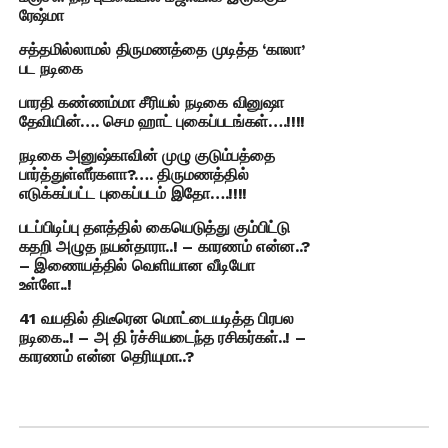
ரேஷ்மா
சத்தமில்லாமல் திருமணத்தை முடித்த ‘காலா’
பட நடிகை
பாரதி கண்ணம்மா சீரியல் நடிகை வினுஷா
தேவியின்…. செம ஹாட் புகைப்படங்கள்….!!!!
நடிகை அனுஷ்காவின் முழு குடும்பத்தை
பார்த்துள்ளீர்களா?…. திருமணத்தில்
எடுக்கப்பட்ட புகைப்படம் இதோ….!!!!
படப்பிடிப்பு தளத்தில் கையெடுத்து கும்பிட்டு
கதறி அழுத நயன்தாரா..! – காரணம் என்ன..?
– இணையத்தில் வெளியான வீடியோ
உள்ளே..!
41 வயதில் திடீரென மொட்டையடித்த பிரபல
நடிகை..! – அ தி ர்ச்சியடைந்த ரசிகர்கள்..! –
காரணம் என்ன தெரியுமா..?