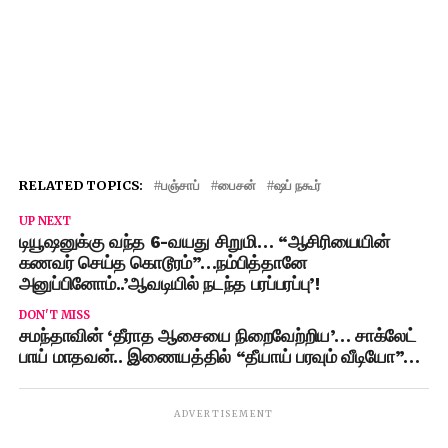
RELATED TOPICS:
பஞ்சாப்
பைசன்
ஷப் நகூர்
UP NEXT
டியூஷனுக்கு வந்த 6-வயது சிறுமி… “ஆசிரியையின்
கணவர் செய்த கொடூரம்”…நம்பித்தானே
அனுப்பினோம்..’ஆவடியில் நடந்த பரப்பரப்பு’!
DON'T MISS
சமந்தாவின் ‘தீராத ஆசையை நிறைவேற்றிய’… சாக்லேட்
பாய் மாதவன்.. இணையத்தில் “தீயாய் பரவும் வீடியோ”…
ADVERTISEMENT