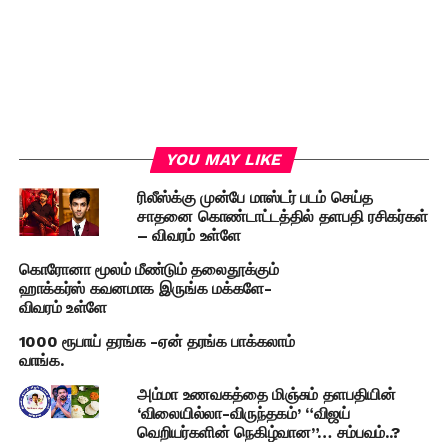
YOU MAY LIKE
ரிலீஸ்க்கு முன்பே மாஸ்டர் படம் செய்த
சாதனை கொண்டாட்டத்தில் தளபதி ரசிகர்கள்
– விவரம் உள்ளே
கொரோனா மூலம் மீண்டும் தலைதூக்கும்
ஹாக்கர்ஸ் கவனமாக இருங்க மக்களே-
விவரம் உள்ளே
1000 ரூபாய் தரங்க -ஏன் தரங்க பாக்கலாம்
வாங்க.
அம்மா உணவகத்தை மிஞ்சும் தளபதியின்
‘விலையில்லா-விருந்தகம்’ “விஜய்
வெறியர்களின் நெகிழ்வான”… சம்பவம்..?