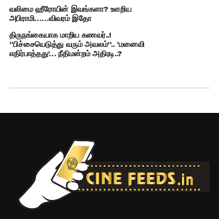
வலிமை ஹீரோயின் இவங்களா? உளறிய
அபிராமி……விவரம் இதோ
திருநங்கையாக மாறிய கணவர்..!
“பிச்சையெடுத்து வரும் அவலம்”.. ‘மனைவி
எதிர்பாத்தது’… நீதிமன்றம் அதிரடி..?