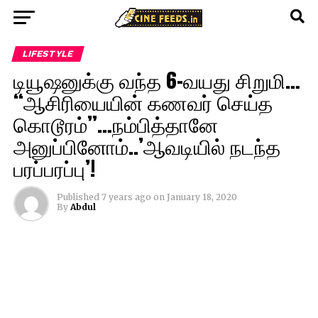
LIFESTYLE
டியூஷனுக்கு வந்த 6-வயது சிறுமி…
“ஆசிரியையின் கணவர் செய்த
கொடூரம்”…நம்பித்தானே
அனுப்பினோம்..’ஆவடியில் நடந்த
பரப்பரப்பு’!
Published
7 years ago
on
January 18, 2020
By
Abdul