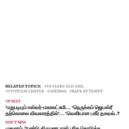
RELATED TOPICS:
#6 YEARS OLD GIRL
#TUITION CENTER
CHENNAI
RAPE ATTEMPT
UP NEXT
‘மறுபடியும் ஈஸ்வர்-மகாலட்சுமி… ‘நெருக்கம் ஜெயஸ்ரீ
தற்கொலை விவகாரத்தில்’… ‘வெளியான பகீர் தகவல்..?
DON'T MISS
முதலாம் ஆண்டு திருமண நாள் பரிசு கொடுத்த