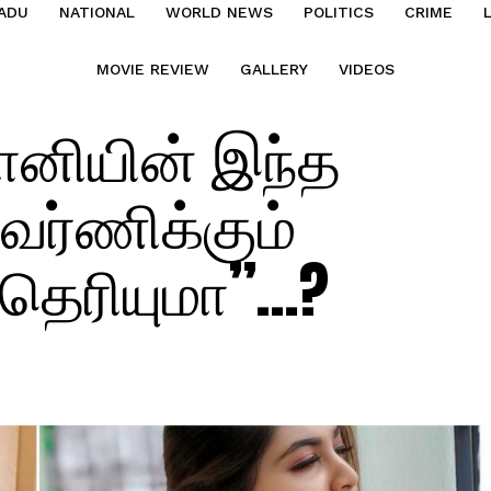
ADU
NATIONAL
WORLD NEWS
POLITICS
CRIME
MOVIE REVIEW
GALLERY
VIDEOS
வானியின் இந்த
 வர்ணிக்கும்
் தெரியுமா”…?