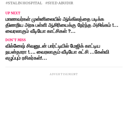
STALIN HOSPITAL
SYED ABUDIR
UP NEXT
மாணவர்கள் முன்னிலையில் ஆங்கிலத்தை படிக்க
திணறிய அரசு பள்ளி ஆசிரியைக்கு நேர்ந்த அசிங்கம் !…
வைரலாகும் வீடியோ காட்சிகள் ?…
DON'T MISS
விக்னேஷ் சிவனுடன் பார்ட்டியில் மேஜிக் காட்டிய
நயன்தாரா !…. வைரலாகும் வீடியோ கட்சி …கேள்வி
எழுப்பும் ரசிகர்கள்!…
ADVERTISEMENT