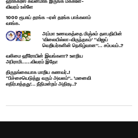
ஹாக்கர்ஸ் கவனமாக இருங்க மக்களே-
விவரம் உள்ளே
1000 ரூபாய் தரங்க -ஏன் தரங்க பாக்கலாம்
வாங்க.
அம்மா உணவகத்தை மிஞ்சும் தளபதியின்
‘விலையில்லா-விருந்தகம்’ “விஜய்
வெறியர்களின் நெகிழ்வான”… சம்பவம்..?
வலிமை ஹீரோயின் இவங்களா? உளறிய
அபிராமி……விவரம் இதோ
திருநங்கையாக மாறிய கணவர்..!
“பிச்சையெடுத்து வரும் அவலம்”.. ‘மனைவி
எதிர்பாத்தது’… நீதிமன்றம் அதிரடி..?