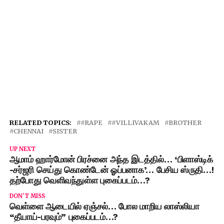
RELATED TOPICS:
#RAPE
#VILLIVAKAM
BROTHER
CHENNAI
SISTER
UP NEXT
ஆமாம் ஹார்மோன் பிரச்னை அந்த இடத்தில்… ‘பிளாஸ்டிக்
-சர்ஜரி செய்து கொண்டேன் ஓப்பனாக’… பேசிய ஸ்ருதி…!
தற்போது வெளிவந்துள்ள புகைப்படம்…?
DON'T MISS
வெள்ளை ஆடையில் ஏஞ்சல்… போல மாறிய லாஸ்லியா
“தீயாய்-பரவும்” புகைப்படம்…?