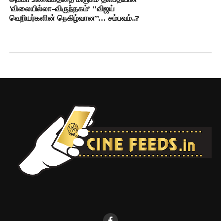
‘விலையில்லா-விருந்தகம்’ “விஜய்
வெறியர்களின் நெகிழ்வான”… சம்பவம்..?