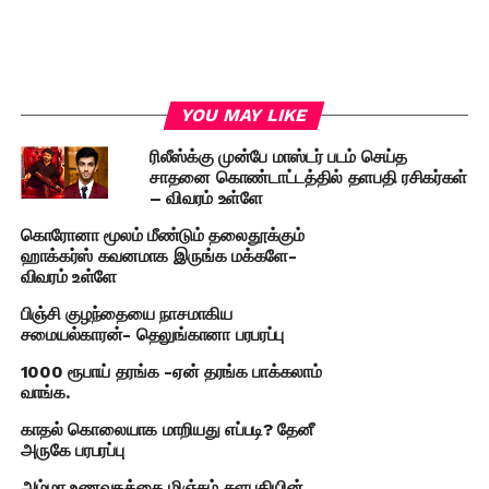
YOU MAY LIKE
ரிலீஸ்க்கு முன்பே மாஸ்டர் படம் செய்த
சாதனை கொண்டாட்டத்தில் தளபதி ரசிகர்கள்
– விவரம் உள்ளே
கொரோனா மூலம் மீண்டும் தலைதூக்கும்
ஹாக்கர்ஸ் கவனமாக இருங்க மக்களே-
விவரம் உள்ளே
பிஞ்சி குழந்தையை நாசமாகிய
சமையல்காரன்- தெலுங்கானா பரபரப்பு
1000 ரூபாய் தரங்க -ஏன் தரங்க பாக்கலாம்
வாங்க.
காதல் கொலையாக மாறியது எப்படி? தேனீ
அருகே பரபரப்பு
அம்மா உணவகத்தை மிஞ்சும் தளபதியின்