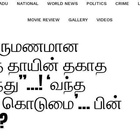
ADU
NATIONAL
WORLD NEWS
POLITICS
CRIME
MOVIE REVIEW
GALLERY
VIDEOS
திருமணமான
த்த தாயின் தகாத
்து”…! ‘வந்த
த கொடுமை’… பின்
?