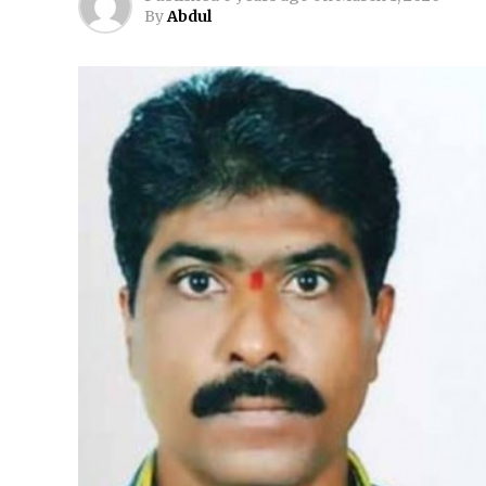
By
Abdul