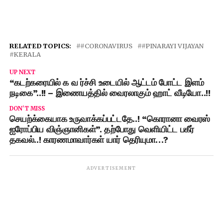
RELATED TOPICS:
#CORONAVIRUS
#PINARAYI VIJAYAN
KERALA
UP NEXT
“கடற்கரையில் க வ ர்ச்சி உடையில் ஆட்டம் போட்ட இளம்
நடிகை”..!! – இணையத்தில் வைரலாகும் ஹாட் வீடியோ..!!
DON'T MISS
செயற்க்கையாக உருவாக்கப்பட்டதே..! “கொரானா வைரஸ்
ஐரோப்பிய விஞ்ஞானிகள்”. தற்போது வெளியிட்ட பகீர்
தகவல்..! காரணமாவார்கள் யார் தெரியுமா…?
ADVERTISEMENT