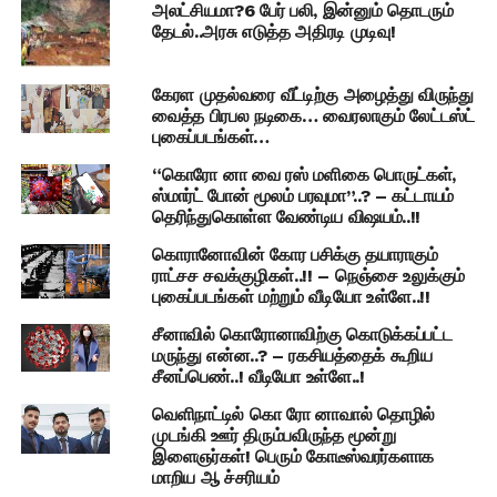
அலட்சியமா?6 பேர் பலி, இன்னும் தொடரும்
தேடல்..அரசு எடுத்த அதிரடி முடிவு!
கேரள முதல்வரை வீட்டிற்கு அழைத்து விருந்து
வைத்த பிரபல நடிகை… வைரலாகும் லேட்டஸ்ட்
புகைப்படங்கள்…
“கொரோ னா வை ரஸ் மளிகை பொருட்கள்,
ஸ்மார்ட் போன் மூலம் பரவுமா”..? – கட்டாயம்
தெரிந்துகொள்ள வேண்டிய விஷயம்..!!
கொரானோவின் கோர பசிக்கு தயாராகும்
ராட்சச சவக்குழிகள்..!! – நெஞ்சை உலுக்கும்
புகைப்படங்கள் மற்றும் வீடியோ உள்ளே..!!
சீனாவில் கொரோனாவிற்கு கொடுக்கப்பட்ட
மருந்து என்ன..? – ரகசியத்தைக் கூறிய
சீனப்பெண்..! வீடியோ உள்ளே..!
வெளிநாட்டில் கொ ரோ னாவால் தொழில்
முடங்கி ஊர் திரும்பவிருந்த மூன்று
இளைஞர்கள்! பெரும் கோடீஸ்வரர்களாக
மாறிய ஆ ச்சரியம்