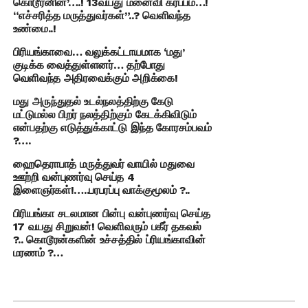
கொடூரனின்’….! 13வயது மனைவி கர்ப்பம்…!
“எச்சரித்த மருத்துவர்கள்”..? வெளிவந்த
உண்மை..!
பிரியங்காவை… வலுக்கட்டாயமாக ‘மது’
குடிக்க வைத்துள்ளனர்… தற்போது
வெளிவந்த அதிரவைக்கும் அறிக்கை!
மது அருந்துதல் உடல்நலத்திற்கு கேடு
மட்டுமல்ல பிறர் நலத்திற்கும் கேடக்கிவிடும்
என்பதற்கு எடுத்துக்காட்டு இந்த கோரசம்பவம்
?….
ஹைதெராபாத் மருத்துவர் வாயில் மதுவை
ஊற்றி வன்புணர்வு செய்த 4
இளைஞர்கள்!…..பரபரப்பு வாக்குமூலம் ?..
பிரியங்கா சடலமான பின்பு வன்புணர்வு செய்த
17 வயது சிறுவன்! வெளிவரும் பகீர் தகவல்
?.. கொடூரன்களின் உச்சத்தில் ப்ரியங்காவின்
மரணம் ?…