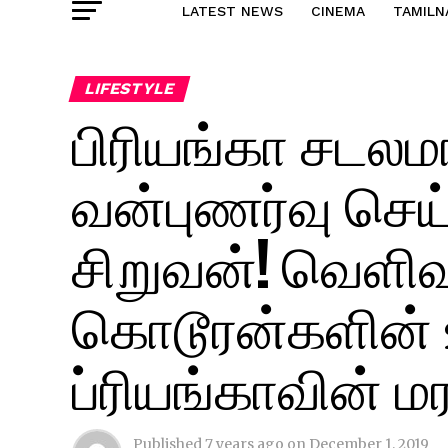
LATEST NEWS
CINEMA
TAMILN
LIFESTYLE
பிரியங்கா சடலமா
வன்புணர்வு செய
சிறுவன்! வெளிவர
கொடூரன்களின் உ
ப்ரியங்காவின் 
Published
7 years ago
on
December 1, 2019