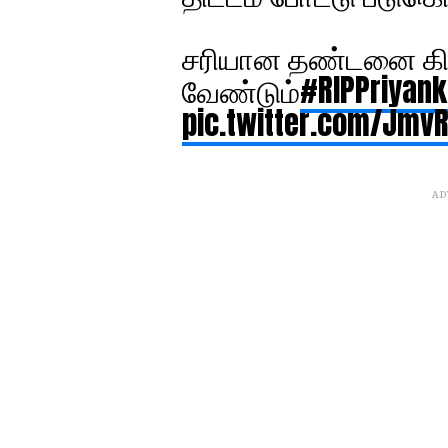
சரியான தண்டனை க
வேண்டும்
#RIPPriyan
pic.twitter.com/Jmv
AD