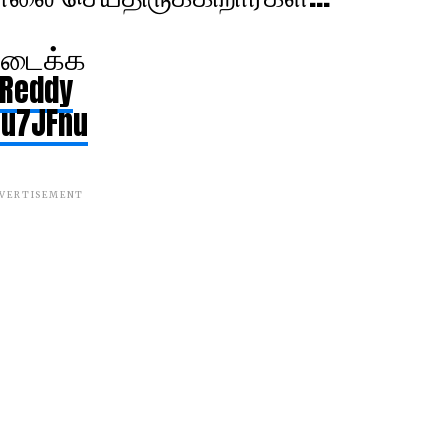
ிடைக்க
kReddy
Ru7JFnu
VERTISEMENT