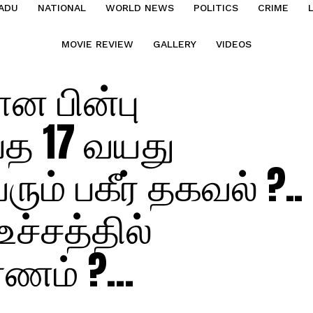
ADU
NATIONAL
WORLD NEWS
POLITICS
CRIME
MOVIE REVIEW
GALLERY
VIDEOS
ன பின்பு
்த 17 வயது
ும் பகீர் தகவல் ?..
ச்சத்தில்
மரணம் ?…